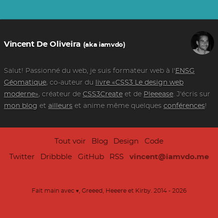
Vincent De Oliveira
(aka iamvdo)
Salut! Passionné du web, je suis formateur web à l'
ENSG
Géomatique
, co-auteur du
livre «CSS3 Le design web
moderne»
, créateur de
CSS3Create
et de
Pleeease
. J'écris sur
mon blog
et
ailleurs
et anime même quelques
conférences
!
Tout voir
Blog
Design
Code
Twitter
Dribbble
GitHub
RSS
vincent@iamvdo.me
Fait main avec
,
Greeed
,
Heeere
et
Kirby
. 2014 - 2026
♥