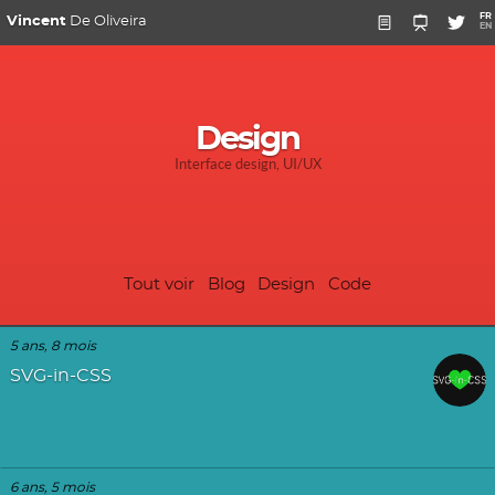
FR
Vincent
De Oliveira
EN
Design
Interface design, UI/UX
Tout voir
Blog
Design
Code
5 ans, 8 mois
SVG-in-CSS
6 ans, 5 mois